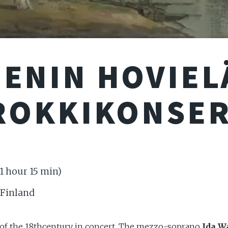
ENIN HOVIEL
ROKKIKONSER
: 1 hour 15 min)
 Finland
t of the 18thcentury in concert. The mezzo-soprano
Ida W