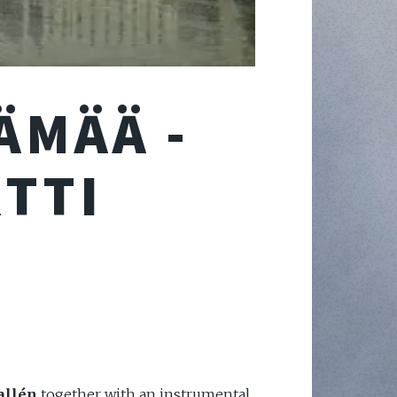
ÄMÄÄ -
TTI
allén
together with an instrumental