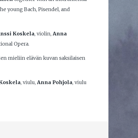
the young Bach, Pisendel, and
nssi Koskela
, violin,
Anna
tional Opera.
den mieliin elävän kuvan saksilaisen
 Koskela
, viulu,
Anna Pohjola
, viulu