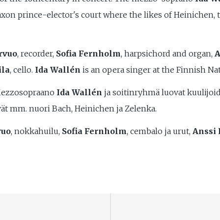
axon prince-elector's court where the likes of Heinichen, 
rvuo
, recorder,
Sofia Fernholm
, harpsichord and organ,
A
ila
, cello.
Ida Wallén
is an opera singer at the Finnish Na
 Mezzosopraano
Ida Wallén
ja soitinryhmä luovat kuulijoi
ivät mm. nuori Bach, Heinichen ja Zelenka.
vuo
, nokkahuilu,
Sofia Fernholm
, cembalo ja urut,
Anssi