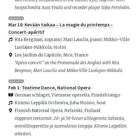
harpsichordist Aura Visala and recorder player Sofia Fernholm.
CONCERTS
Mar 10:
Kevään taikaa – La magie du printemps –
Concert-apéritif
Rita Bergman, soprano; Mari Laurila, piano; Mikko-Ville
Luolajan-Mikkola, violin
Les Jardins du Capitole, Nice, France
“Apéro-concert” on the Promenade des Anglais with Rita
Bergman, Mari Laurila and Mikko-Ville Luolajan-Mikkola.
CONCERTS
Feb 1:
Teatime Dance, National Opera
German schlager, Viennese operetta, Finnish tango
Kimmo Leppälä Orchestra; Juha Moisio, host
Finnish National Opera, Helsinki, Finland
Oopperan teetanssit: 20- ja 50-luvun schlagereita Saksasta,
wieniläisoperettia ja suomalaisia tangoja. Kimmo Leppälän
orkesteri.