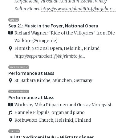
Karjalaseura, Virkkalan Kulttuurin Ystävät-Virkby
Kulturvänner.
https://www.karjalanliitto.fi/karjalan-…
OPERA
Sep 21: Music in the Foyer, National Opera
Richard Wagner: “Ride of the Valkyries” from Die
Walküre (Grimgerde)
Finnish National Opera, Helsinki, Finland
https://oopperabaletti.fi/ohjelmisto-ja…
SACRED MUSIC
Performance at Mass
St. Barbara Kirche, München, Germany
SACRED MUSIC
Performance at Mass
Works by Mika Piiparinen and Gustav Nordqvist
Hannele Filppula, organ and piano
Roihuvuori Church, Helsinki, Finland
LIEDER
Jul 31: Sydämeni laulu – Hjärtats sånger