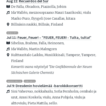
Aug 22:
Recuerdos del Sur
De Falla, Obradors, Piazzolla, Jobim
Ida Wallén, mezzosopraano Mauri Saarikoski, viulu
Marko Puro, flyygeli Jose Casallas, kitara
Billnäsin ruukki, Billnäs, Finland
CONCERTS
Jul 11:
Feuer, Feuer! – ”FEUER, FEUER! - Tulta, tulta!”
Sibelius, Brahms, Falla, Heinonen,
Ida Wallén, Martin Malmgren
Kulttuuritalo Laikku, Musiikkisali, Tampere, Tampere,
Finland
Konsertti osana näyttelyä “Die Grafikbiennale der Neuen
Sächsischen Galerie Chemnitz
SACRED MUSIC
CONCERTS
Jul 9:
Dresdenin hovielämää -barokkikonsertti
Sini Vahervuo, nokkahuilu, Sofia Fernholm, cembalo ja
urut, Anssi Koskela, viulu, Anna Pohjola, viulu ja
alttoviulu, Pieta Mattila, sello.