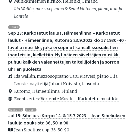
Munkkiniemen kirkko, Helsinki, Finland
Ida Wallén, mezzosopraano & Senni Valtonen, piano, urut ja
kantele
LIEDER
Sep 23:
Karkotetut laulut, Hämeenlinna – Karkotetut
laulut • Hämeenlinna, Kutomo 23.9.2023 klo 17 1930–40 -
luvulla musiikki, joka ei sopinut kansallissosialistien
ihanteisiin, kiellettiin. Nyt näiden säveltäjien musiikki
puhuu kaikkien vaiennettujen taiteilijoiden ja sorron
uhrien puolesta
Ida Wallén, mezzosopraano Taru Ritavesi, piano Tiia
Louste, näyttelijä Juhani Koivisto, lausunta
Kutomo, Hämeenlinna, Finland
Event series:
Verfemte Musik – Karkotettu musiikki
CONCERTS
LIEDER
Jul 15:
Sibelius i Korpo 14. & 15.7.2023 – Jean Sibeliuksen
lauluja opuksista 36, 50 ja 90
Jean Sibelius: opp. 36, 50, 90