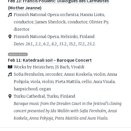
Feb 23:
Francis Poulenc: Dialogues des Carmélites
(Mother Jeanne)
Finnish National Opera orchestra; Hannu Lintu,
conductor; James Sherlock, conductor; Olivier Py,
director
Finnish National Opera, Helsinki, Finland
Dates: 26.1., 2.2., 6.2., 8.2., 13.2., 15.2., 17.2., 23.2.
SACRED MUSIC
Feb 11:
Katedraali soi! – Baroque Concert
Works by Heinichen, JS Bach, Vivaldi
Sofia Fernholm, recorder; Anssi Koskela, violin; Anna
Pohjola, viola, violin; Pieta Mattila, cello; Aura Visala,
harpsichord, organ
Turku Cathedral, Turku, Finland
Baroque music from the Dresden Court in the festival’s closing
concert presented by Ida Wallén with Sofia Fernholm, Anssi
Koskela, Anna Pohjoja, Pieta Mattila and Aura Visala.