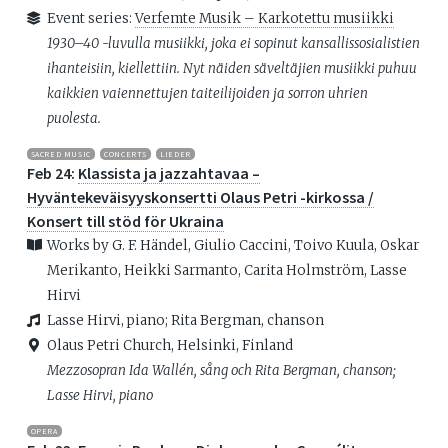
Event series:
Verfemte Musik – Karkotettu musiikki
1930–40 -luvulla musiikki, joka ei sopinut kansallissosialistien
ihanteisiin, kiellettiin. Nyt näiden säveltäjien musiikki puhuu
kaikkien vaiennettujen taiteilijoiden ja sorron uhrien
puolesta.
SACRED MUSIC
CONCERTS
LIEDER
Feb 24:
Klassista ja jazzahtavaa –
Hyväntekeväisyyskonsertti Olaus Petri -kirkossa /
Konsert till stöd för Ukraina
Works by G. F. Händel, Giulio Caccini, Toivo Kuula, Oskar
Merikanto, Heikki Sarmanto, Carita Holmström, Lasse
Hirvi
Lasse Hirvi, piano; Rita Bergman, chanson
Olaus Petri Church, Helsinki, Finland
Mezzosopran Ida Wallén, sång och Rita Bergman, chanson;
Lasse Hirvi, piano
OPERA