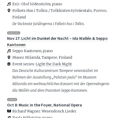
Eric-Olof Söderström, piano
Folkets Hus i Tolkis / Tolkkisten työväentalo, Porvoo,
Finland
De Vackraste Julsångerna i Folkets hus i Tolkis.
CONCERTS
Nov 27:
Licht im Dunkel der Nacht – Ida Wallén & Seppo
Kantonen
Seppo Kantonen, piano
Museo Milavida, Tampere, Finland
Event series:
Light the Dark Night
Das Deutsche Kulturzentrum Tampere veranstaltet im
Rahmen der Ausstellung „Palatsin joulu“ im Museum
Milavida ein weihnachtliches Konzert mit der Opernsängerin
Ida Wallén und dem Pianisten Seppo Kantonen.
LIEDER
Oct 8: Music in the Foyer, National Opera
Richard Wagner: Wesendonck Lieder
Tuula Hällström, piano