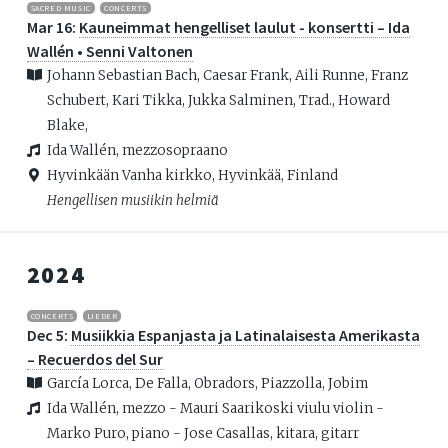
SACRED MUSIC
CONCERTS
Mar 16:
Kauneimmat hengelliset laulut - konsertti – Ida
Wallén • Senni Valtonen
Johann Sebastian Bach, Caesar Frank, Aili Runne, Franz
Schubert, Kari Tikka, Jukka Salminen, Trad., Howard
Blake,
Ida Wallén, mezzosopraano
Hyvinkään Vanha kirkko, Hyvinkää, Finland
Hengellisen musiikin helmiä
2024
CONCERTS
LIEDER
Dec 5:
Musiikkia Espanjasta ja Latinalaisesta Amerikasta
– Recuerdos del Sur
García Lorca, De Falla, Obradors, Piazzolla, Jobim
Ida Wallén, mezzo - Mauri Saarikoski viulu violin -
Marko Puro, piano - Jose Casallas, kitara, gitarr