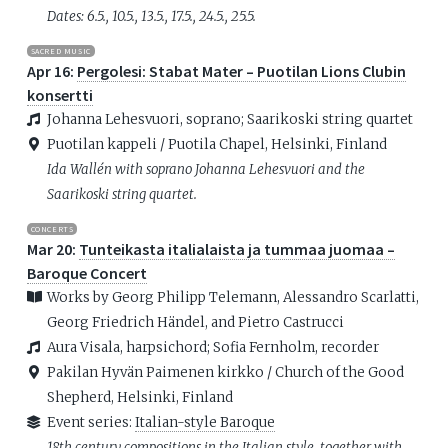
Dates: 6.5., 10.5., 13.5., 17.5., 24.5., 25.5.
SACRED MUSIC
Apr 16:
Pergolesi: Stabat Mater – Puotilan Lions Clubin
konsertti
Johanna Lehesvuori, soprano; Saarikoski string quartet
Puotilan kappeli / Puotila Chapel, Helsinki, Finland
Ida Wallén with soprano Johanna Lehesvuori and the
Saarikoski string quartet.
CONCERTS
Mar 20:
Tunteikasta italialaista ja tummaa juomaa –
Baroque Concert
Works by Georg Philipp Telemann, Alessandro Scarlatti,
Georg Friedrich Händel, and Pietro Castrucci
Aura Visala, harpsichord; Sofia Fernholm, recorder
Pakilan Hyvän Paimenen kirkko / Church of the Good
Shepherd, Helsinki, Finland
Event series:
Italian-style Baroque
18th century compositions in the Italian style, together with