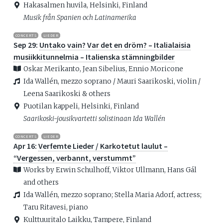
Hakasalmen huvila, Helsinki, Finland
Musik från Spanien och Latinamerika
CONCERTS
LIEDER
Sep 29:
Untako vain? Var det en dröm? – Italialaisia
musiikkitunnelmia – Italienska stämningbilder
Oskar Merikanto, Jean Sibelius, Ennio Moricone
Ida Wallén, mezzo soprano / Mauri Saarikoski, violin /
Leena Saarikoski & others
Puotilan kappeli, Helsinki, Finland
Saarikoski-jousikvartetti solistinaan Ida Wallén
CONCERTS
LIEDER
Apr 16:
Verfemte Lieder / Karkotetut laulut –
“Vergessen, verbannt, verstummt”
Works by Erwin Schulhoff, Viktor Ullmann, Hans Gál
and others
Ida Wallén, mezzo soprano; Stella Maria Adorf, actress;
Taru Ritavesi, piano
Kulttuuritalo Laikku, Tampere, Finland