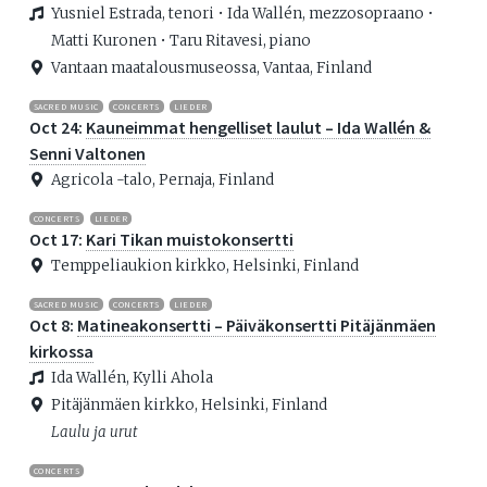
Yusniel Estrada, tenori • Ida Wallén, mezzosopraano •
Matti Kuronen • Taru Ritavesi, piano
Vantaan maatalousmuseossa, Vantaa, Finland
SACRED MUSIC
CONCERTS
LIEDER
Oct 24:
Kauneimmat hengelliset laulut – Ida Wallén &
Senni Valtonen
Agricola -talo, Pernaja, Finland
CONCERTS
LIEDER
Oct 17:
Kari Tikan muistokonsertti
Temppeliaukion kirkko, Helsinki, Finland
SACRED MUSIC
CONCERTS
LIEDER
Oct 8:
Matineakonsertti – Päiväkonsertti Pitäjänmäen
kirkossa
Ida Wallén, Kylli Ahola
Pitäjänmäen kirkko, Helsinki, Finland
Laulu ja urut
CONCERTS