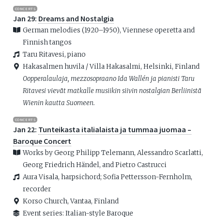
CONCERTS
Jan 29:
Dreams and Nostalgia
German melodies (1920–1950), Viennese operetta and
Finnish tangos
Taru Ritavesi, piano
Hakasalmen huvila / Villa Hakasalmi, Helsinki, Finland
Oopperalaulaja, mezzosopraano Ida Wallén ja pianisti Taru
Ritavesi vievät matkalle musiikin siivin nostalgian Berliinistä
Wienin kautta Suomeen.
CONCERTS
Jan 22:
Tunteikasta italialaista ja tummaa juomaa –
Baroque Concert
Works by Georg Philipp Telemann, Alessandro Scarlatti,
Georg Friedrich Händel, and Pietro Castrucci
Aura Visala, harpsichord; Sofia Pettersson-Fernholm,
recorder
Korso Church, Vantaa, Finland
Event series:
Italian-style Baroque