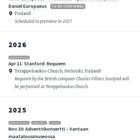
Daniel Europaeus
TO BE CONFIRMED
Finland
Scheduled to premiere in 2027
2026
SACRED MUSIC
Apr 11:
Stanford: Requiem
Temppeliaukio Church, Helsinki, Finland
Requiem by the British composer Charles Villiers Stanford will
be performed at Temppeliaukio Church.
2025
SACRED MUSIC
CONCERTS
LIEDER
Nov 30:
Adventtikonsertti – Vantaan
maatalousmuseossa