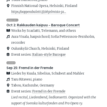
Finnish National Opera, Helsinki, Finland
https://oopperabaletti.fi/ohjelmisto-ja…
CONCERTS
Oct 2:
Rakkauden kaipuu – Baroque Concert
Works by Scarlatti, Telemann, and others
Aura Visala, harpsichord; Sofia Pettersson-Fernholm,
recorder
Oulunkylä Church, Helsinki, Finland
Event series:
Italian-style Baroque
LIEDER
Sep 25: Fremd in der Fremde
Lieder by Kuula, Sibelius, Schubert and Mahler
Taru Ritavesi, piano
Tabou, Karlsruhe, Germany
Event series:
Fremd in der Fremde
Lied recital, Liederabend, liedkonsertti. Organized with the
support of Svenska kulturfonden and Pro Opera ry.