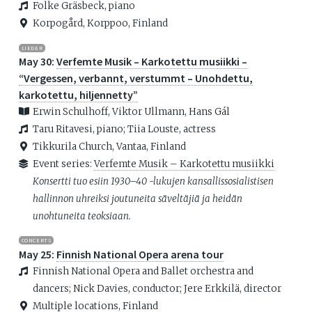
Folke Gräsbeck, piano
Korpogård, Korppoo, Finland
LIEDER
May 30:
Verfemte Musik – Karkotettu musiikki –
“Vergessen, verbannt, verstummt – Unohdettu,
karkotettu, hiljennetty”
Erwin Schulhoff, Viktor Ullmann, Hans Gál
Taru Ritavesi, piano; Tiia Louste, actress
Tikkurila Church, Vantaa, Finland
Event series:
Verfemte Musik – Karkotettu musiikki
Konsertti tuo esiin 1930–40 -lukujen kansallissosialistisen
hallinnon uhreiksi joutuneita säveltäjiä ja heidän
unohtuneita teoksiaan.
CONCERTS
May 25:
Finnish National Opera arena tour
Finnish National Opera and Ballet orchestra and
dancers; Nick Davies, conductor; Jere Erkkilä, director
Multiple locations, Finland