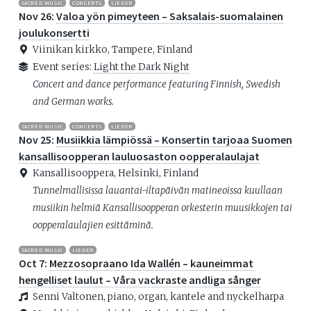
SACRED MUSIC
CONCERTS
LIEDER
Nov 26:
Valoa yön pimeyteen – Saksalais-suomalainen
joulukonsertti
Viinikan kirkko, Tampere, Finland
Event series:
Light the Dark Night
Concert and dance performance featuring Finnish, Swedish
and German works.
SACRED MUSIC
CONCERTS
LIEDER
Nov 25:
Musiikkia lämpiössä – Konsertin tarjoaa Suomen
kansallisoopperan lauluosaston oopperalaulajat
Kansallisooppera, Helsinki, Finland
Tunnelmallisissa lauantai-iltapäivän matineoissa kuullaan
musiikin helmiä Kansallisoopperan orkesterin muusikkojen tai
oopperalaulajien esittäminä.
SACRED MUSIC
LIEDER
Oct 7:
Mezzosopraano Ida Wallén – kauneimmat
hengelliset laulut – Våra vackraste andliga sånger
Senni Valtonen, piano, organ, kantele and nyckelharpa