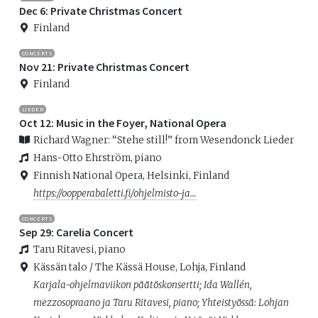
Dec 6: Private Christmas Concert
Finland
CONCERTS
Nov 21: Private Christmas Concert
Finland
LIEDER
Oct 12: Music in the Foyer, National Opera
Richard Wagner: “Stehe still!” from Wesendonck Lieder
Hans-Otto Ehrström, piano
Finnish National Opera, Helsinki, Finland
https://oopperabaletti.fi/ohjelmisto-ja…
CONCERTS
Sep 29: Carelia Concert
Taru Ritavesi, piano
Kässän talo / The Kässä House, Lohja, Finland
Karjala-ohjelmaviikon päätöskonsertti; Ida Wallén,
mezzosopraano ja Taru Ritavesi, piano; Yhteistyössä: Lohjan