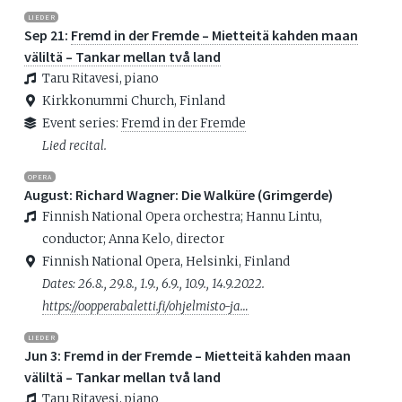
LIEDER
Sep 21:
Fremd in der Fremde – Mietteitä kahden maan
väliltä – Tankar mellan två land
Taru Ritavesi, piano
Kirkkonummi Church, Finland
Event series:
Fremd in der Fremde
Lied recital.
OPERA
August: Richard Wagner: Die Walküre (Grimgerde)
Finnish National Opera orchestra; Hannu Lintu,
conductor; Anna Kelo, director
Finnish National Opera, Helsinki, Finland
Dates: 26.8., 29.8., 1.9., 6.9., 10.9., 14.9.2022.
https://oopperabaletti.fi/ohjelmisto-ja…
LIEDER
Jun 3: Fremd in der Fremde – Mietteitä kahden maan
väliltä – Tankar mellan två land
Taru Ritavesi, piano