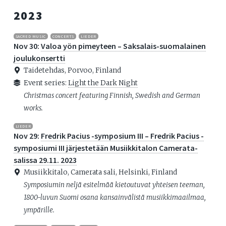
2023
SACRED MUSIC
CONCERTS
LIEDER
Nov 30:
Valoa yön pimeyteen – Saksalais-suomalainen
joulukonsertti
Taidetehdas, Porvoo, Finland
Event series:
Light the Dark Night
Christmas concert featuring Finnish, Swedish and German
works.
LIEDER
Nov 29:
Fredrik Pacius -sym­po­siu­m III – Fredrik Pacius -
symposiumi III järjestetään Musiikkitalon Camerata-
salissa 29.11. 2023
Musiikkitalo, Camerata sali, Helsinki, Finland
Symposiumin neljä esitelmää kietoutuvat yhteisen teeman,
1800-luvun Suomi osana kansainvälistä musiikkimaailmaa,
ympärille.