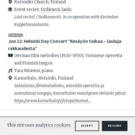
Kerimäki Church, Finland
Event series:
Sydämeni laulu
Lied recital / liedkonsertti. In co-operation with Kerimäen
Kappeliseurakunta.
CONCERTS
Jun 12: Helsinki Day Concert “Kesäyön taikaa – lauluja
rakkaudesta”
German film melodies (1920–1950), Viennese operetta
and Finnish tangos
Taru Ritavesi, piano
Kanneltalo, Helsinki, Finland
Saksalaisia filmimelodioita, wieniläis operettia ja
suomalaisia tangoja; Kanneltalon nostalginen Helsinki-päivä.
https://www.kanneltalo.fi/fi/tapahtumat…
2018
This site uses
analytics cookies
.
ACCEPT
DECLINE